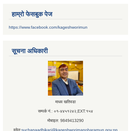
हाम्रो फेसबुक पेज
https://www.facebook.com/kageshworimun
सूचना अधिकारी
माधव खतिवडा
सम्पर्क नं.: ०१-४४५१२४२,EXT:१५४
मोबाइल: 9849413290
इमेल:
suchanaadhikari@kageshworimanoharamun.gov.np