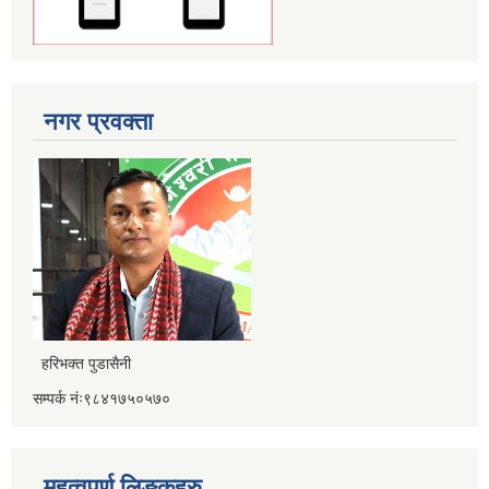
नगर प्रवक्ता
हरिभक्त पुडासैनी
सम्पर्क नंः९८४१७५०५७०
महत्वपूर्ण लिङ्कहरु