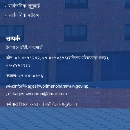
सार्वजनिक सुनुवाई
सार्वजनिक परीक्षण
सम्पर्क
ठेगाना :- डाँछी, काठमाडौं
फोन: ०१-४४५१२४२, ०१-४४५०३५६(राष्ट्रिय परिचयपत्र मात्र),
०१-४४५०९८६
फ्याक्स: ०१-४४५०३५६
इमेल:
info@kageshworimanoharamun.gov.np
,
er.kageshworimun@gmail.com
कर्मचारी विवरण प्राप्त गर्न
यहाँ क्लिक
गर्नुहोला ।