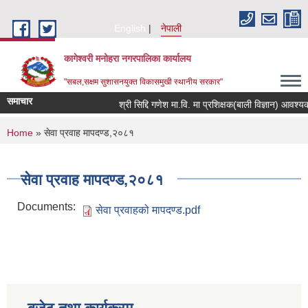
Skip to main content
English
नेपाली
कागेश्वरी मनोहरा नगरपालिका कार्यालय
"सबल,सक्षम सुशासनयुक्त विकासमुखी स्थानीय सरकार"
समाचार
श्री सिद्दि गणेश मा.वि. मा प्रशिक्षक(बाली विज्ञान) आवश्यकता सम्
You are here
Home
» सेवा प्रवाह मापदण्ड,२०८१
सेवा प्रवाह मापदण्ड,२०८१
Documents:
सेवा प्रवाहको मापदण्ड.pdf