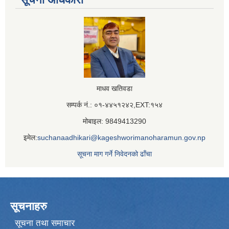
माधव खतिवडा
सम्पर्क नं.: ०१-४४५१२४२,EXT:१५४
मोबाइल: 9849413290
इमेल:
suchanaadhikari@kageshworimanoharamun.gov.np
सूचना माग गर्ने निवेदनको ढाँचा
सूचनाहरु
सूचना तथा समाचार