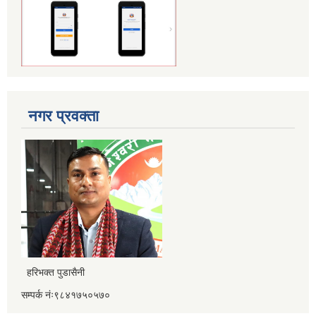
नगर प्रवक्ता
हरिभक्त पुडासैनी
सम्पर्क नंः९८४१७५०५७०